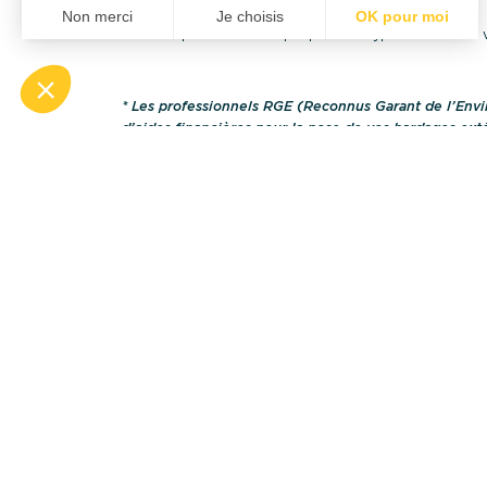
Notre expertise technique pour ce type de travaux v
* Les professionnels RGE (Reconnus Garant de l’Envi
d’aides financières pour la pose de vos bardages exté