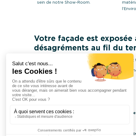
sein de notre Show-Room.
matéri
l’Envi
Votre façade est exposée a
désagréments au fil du te
Nous vous conseillons sur vos choix esthétiques et t
Découvrez notre sélection de matériau au sein de 
Bardage (pose et ravalement)
Peinture décorative extérieure
Peinture isolante et fibrée
isolation th
Nous réalisons également des travaux d’
entreprise c
Fontaine Decoration & Peinture est une