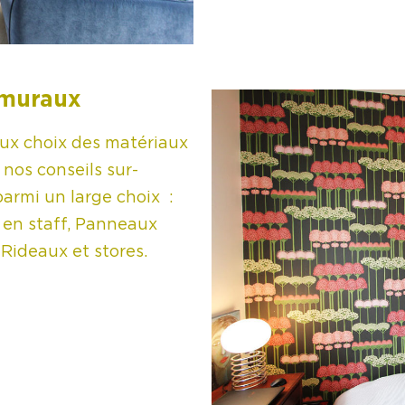
 muraux
ux choix des matériaux
nos conseils sur-
armi un large choix :
n en staff, Panneaux
 Rideaux et stores.