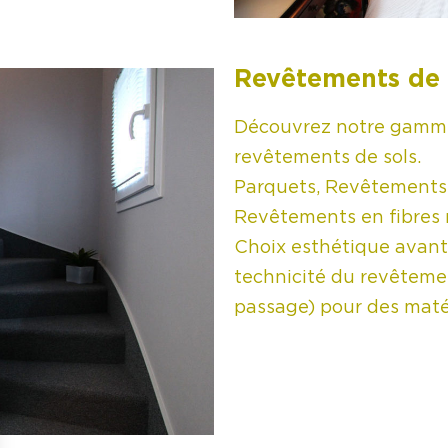
Revêtements de 
Découvrez notre gamme
revêtements de sols.
Parquets, Revêtements s
Revêtements en fibres na
Choix esthétique avant t
technicité du revêtemen
passage) pour des maté